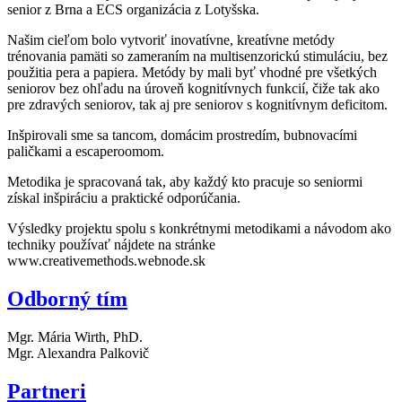
senior z Brna a ECS organizácia z Lotyšska.
Našim cieľom bolo vytvoriť inovatívne, kreatívne metódy
trénovania pamäti so zameraním na multisenzorickú stimuláciu, bez
použitia pera a papiera. Metódy by mali byť vhodné pre všetkých
seniorov bez ohľadu na úroveň kognitívnych funkcií, čiže tak ako
pre zdravých seniorov, tak aj pre seniorov s kognitívnym deficitom.
Inšpirovali sme sa tancom, domácim prostredím, bubnovacími
paličkami a escaperoomom.
Metodika je spracovaná tak, aby každý kto pracuje so seniormi
získal inšpiráciu a praktické odporúčania.
Výsledky projektu spolu s konkrétnymi metodikami a návodom ako
techniky používať nájdete na stránke
www.creativemethods.webnode.sk
Odborný tím
Mgr. Mária Wirth, PhD.
Mgr. Alexandra Palkovič
Partneri