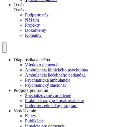
O nás
O nás
Podporte nás
Náš tím
Projekty
Dokumenty
Kontakty
Diagnostika a liečba
Všetko o demencii
Ambulancia klinického psychológa
Ambulancia liečebného pedagóga
Psychiatrická ambulancia
Psychiatrický stacionár
Podpora pre rodinu
Špecializované zariadenie
Praktické rady pre opatrovateľov
Podporno-edukačný program
Vzdelávanie
Kurzy
Publikácie
Inovácie pre demenciu