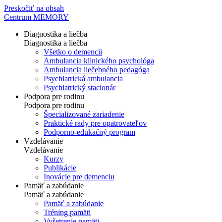
Preskočiť na obsah
Centrum MEMORY
Diagnostika a liečba
Diagnostika a liečba
Všetko o demencii
Ambulancia klinického psychológa
Ambulancia liečebného pedagóga
Psychiatrická ambulancia
Psychiatrický stacionár
Podpora pre rodinu
Podpora pre rodinu
Špecializované zariadenie
Praktické rady pre opatrovateľov
Podporno-edukačný program
Vzdelávanie
Vzdelávanie
Kurzy
Publikácie
Inovácie pre demenciu
Pamäť a zabúdanie
Pamäť a zabúdanie
Pamäť a zabúdanie
Tréning pamäti
Vyšetrenie pamäti